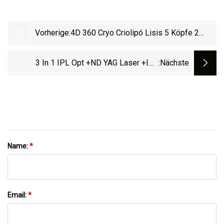
Vorherige:
4D 360 Cryo Criolipó Lisis 5 Köpfe 2
Griffe Kühlung Körperformung Abnehmen
Kryolipolyse Fettgefriermaschine
3 In 1 IPL Opt +ND YAG Laser +IPL
:nächste
Schönheitsmaschine Für Dauerhafte
Haarentfernung Und Tattooentfernung
Name:
*
Email:
*