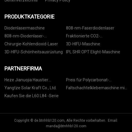
PRODUKTKATEGORIE
Diodenlasermaschine
808-nm-Faserdiodenlaser
808-nm-Diodenlaser-
Fraktionierte CO2-
Haarentfernung
Lasermaschine
Chirurgie-Kohlendioxid-Laser
3D-HIFU-Maschine
3D-HIFU-Schönheitsausrüstung
IPL SHR OPT Elight-Maschine
PARTNERFIRMA
Heze Jianuojia Haustier
Preis für Polycarbonat-
Produkte Co., Ltd
Kartonfolie
Yangtze Solar Kraft Co., Ltd.
Faltschachtelklebemaschine mit
Abnahmeangebot
Kaufen Sie die L60 L84 -Serie
Copyright © de.btnhhb120.com, Alle Rechte vorbehalten. Email:
manda@btnhhb120.com