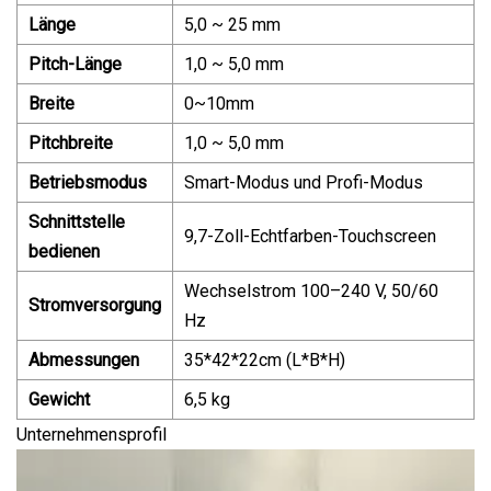
Länge
5,0 ~ 25 mm
Pitch-Länge
1,0 ~ 5,0 mm
Breite
0~10mm
Pitchbreite
1,0 ~ 5,0 mm
Betriebsmodus
Smart-Modus und Profi-Modus
Schnittstelle
9,7-Zoll-Echtfarben-Touchscreen
bedienen
Wechselstrom 100–240 V, 50/60
Stromversorgung
Hz
Abmessungen
35*42*22cm (L*B*H)
Gewicht
6,5 kg
Unternehmensprofil