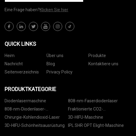
Eine Frage haben?
Klicken Sie hier
QUICK LINKS
Heim
Über uns
Produkte
Nachricht
Blog
Kontaktiere uns
Seitenverzeichnis
Privacy Policy
PRODUKTKATEGORIE
Diodenlasermaschine
808-nm-Faserdiodenlaser
808-nm-Diodenlaser-
Fraktionierte CO2-
Haarentfernung
Lasermaschine
Chirurgie-Kohlendioxid-Laser
3D-HIFU-Maschine
3D-HIFU-Schönheitsausrüstung
IPL SHR OPT Elight-Maschine