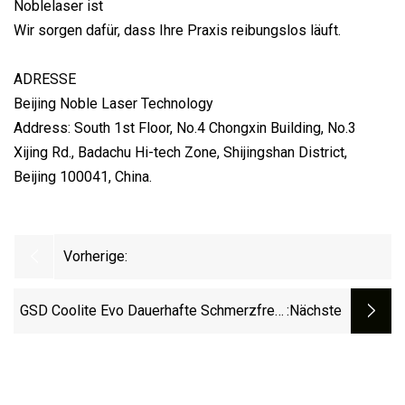
Noblelaser ist
Wir sorgen dafür, dass Ihre Praxis reibungslos läuft.
ADRESSE
Beijing Noble Laser Technology
Address: South 1st Floor, No.4 Chongxin Building, No.3
Xijing Rd., Badachu Hi-tech Zone, Shijingshan District,
Beijing 100041, China.
Vorherige:
GSD Coolite Evo Dauerhafte Schmerzfreie
:nächste
808 Nm 810 Nm Diodenlaser-
Haarentfernungsmaschine
Schönheitssalon Diodenfasergekoppeltes