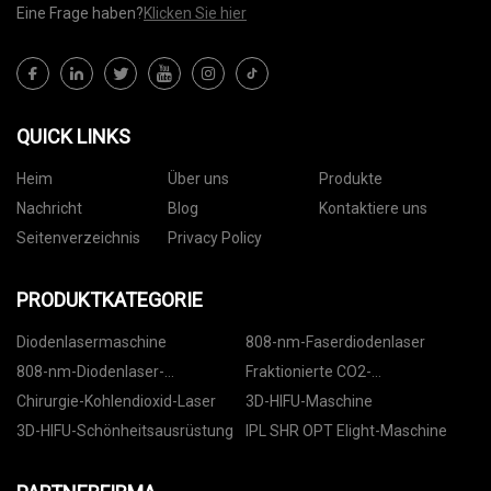
Eine Frage haben?
Klicken Sie hier
QUICK LINKS
Heim
Über uns
Produkte
Nachricht
Blog
Kontaktiere uns
Seitenverzeichnis
Privacy Policy
PRODUKTKATEGORIE
Diodenlasermaschine
808-nm-Faserdiodenlaser
808-nm-Diodenlaser-
Fraktionierte CO2-
Haarentfernung
Lasermaschine
Chirurgie-Kohlendioxid-Laser
3D-HIFU-Maschine
3D-HIFU-Schönheitsausrüstung
IPL SHR OPT Elight-Maschine