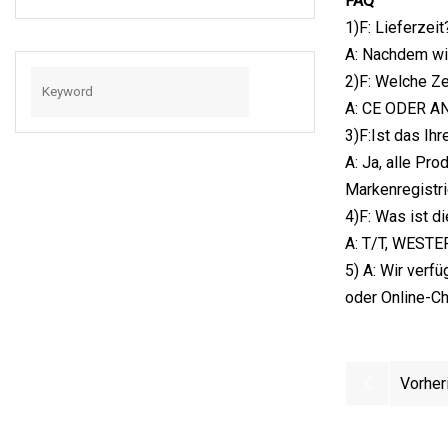
FAQ
Lasermaschine
1)F: Lieferzeit
A: Nachdem wir
2)F: Welche Ze
A: CE ODER A
3)F:Ist das Ih
A: Ja, alle Pr
Markenregistri
4)F: Was ist 
A: T/T, WESTE
5) A: Wir verf
oder Online-Ch
Vorher