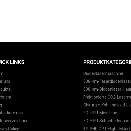
AN UNS SENDE
ICK LINKS
PRODUKTKATEGORI
im
Diodenlasermaschine
r uns
808-nm-Faserdiodenlase
odukte
808-nm-Diodenlaser-Haa
hricht
Fraktionierte CO2-Laser
g
Chirurgie-Kohlendioxid-La
taktiere uns
3D-HIFU-Maschine
tenverzeichnis
3D-HIFU-Schönheitsausrü
vacy Policy
IPL SHR OPT Elight-Masc