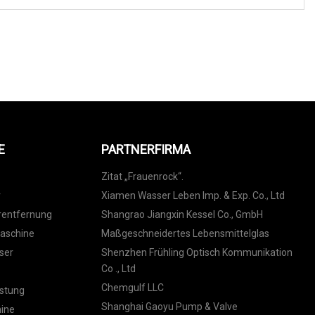
N
E
PARTNERFIRMA
Zitat „Frauenrock“.
r
Xiamen Wasser Leben Imp. & Exp. Co., Ltd
rentfernung
Shangrao Jiangxin Kessel Co., GmbH
maschine
Maßgeschneidertes Lebensmittelglas
ser
Shenzhen Frühling Optisch Kommunikation
Co ., Ltd
Chemgulf LLC
stung
‌Shanghai Gaoyu Pump & Valve
hine