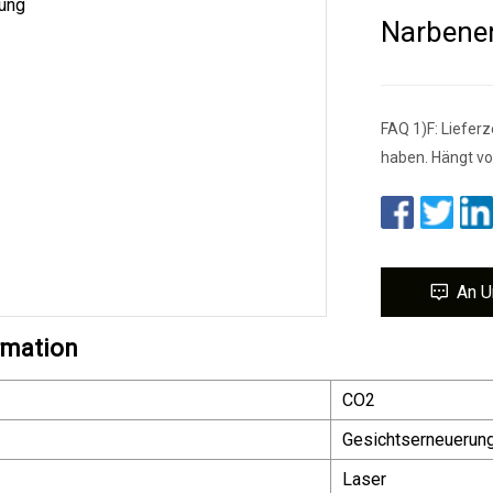
Narbene
FAQ 1)F: Liefer
haben. Hängt vo
An U
rmation
CO2
Gesichtserneuerun
Laser