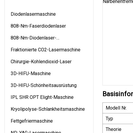
Diodenlasermaschine
808-Nm-Faserdiodenlaser
808-Nm-Diodenlaser-
Haarentfernung
Fraktionierte CO2-Lasermaschine
Chirurgie-Kohlendioxid-Laser
3D-HIFU-Maschine
3D-HIFU-Schönheitsausrüstung
Basisinfo
IPL SHR OPT Elight-Maschine
Modell Nr.
Kryolipolyse-Schlankheitsmaschine
Typ
Fettgefriermaschine
Theorie
ND: YAG-Lasermaschine