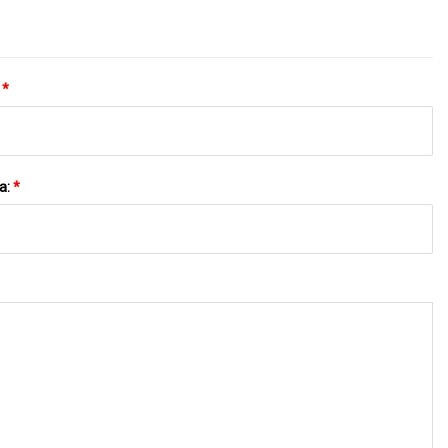
:
*
a:
*