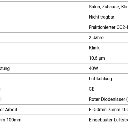
Salon, Zuhause, Kli
Nicht tragbar
Fraktionierter CO2-
2 Jahre
Klinik
10,6 μm
stung
40W
Luftkühlung
g
CE
l
Roter Diodenlaser 
er Arbeit
F=50mm 75mm 1
mm 100mm
Eingebauter Luftst