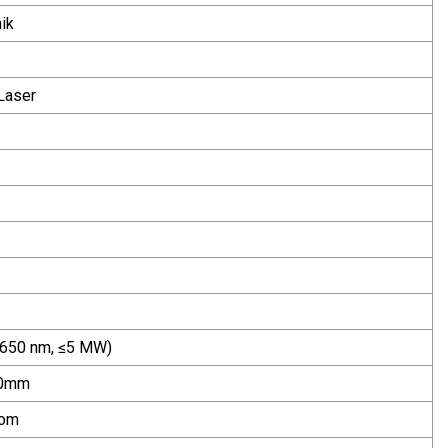
nik
Laser
(650 nm, ≤5 MW)
00mm
rom