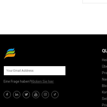
QU
He
Übe
Pr
Nac
Eine Frage haben?
Klicken Sie hier
Blo
Kon
Sei
Pri