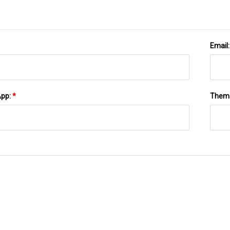
Email
App:
*
Them