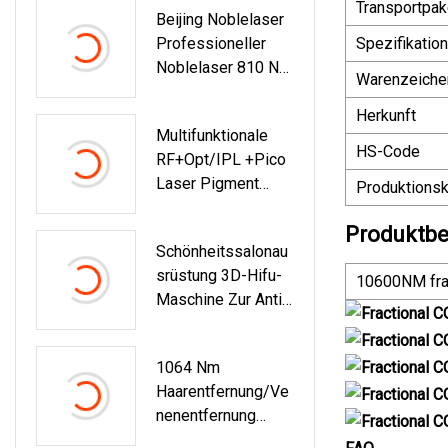
Transportpak
Beijing Noblelaser
Saphirdiodenlaser
Professioneller
Spezifikation
Haarentfernung
Noblelaser 810 Nm
Warenzeiche
Hochleistungs-
Tragbarer
Herkunft
Multifunktionale
Fasergekoppelter
HS-Code
RF+Opt/IPL +Pico
Kanalloser 808 808
Laser Pigment
Nm Diodenlaser
Produktionsk
Tattoo
Zur Haarentfernung
Haarentfernungsma
Produktbe
Schönheitssalonau
Schine
Srüstung 3D-Hifu-
10600NM fra
Maschine Zur Anti-
Falten- Und
Hautverjüngung
1064 Nm
Haarentfernung/Ve
Nenentfernung
Langpuls-ND-YAG-