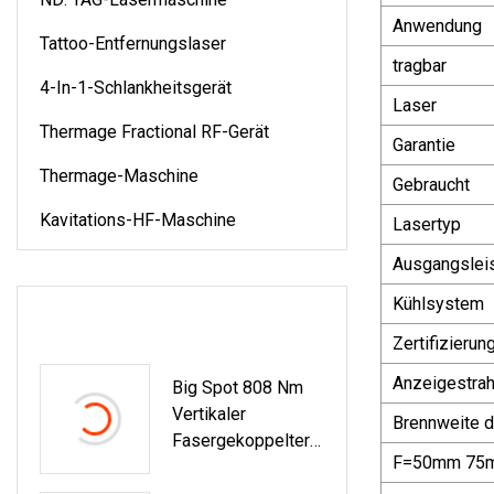
Anwendung
Tattoo-Entfernungslaser
tragbar
4-In-1-Schlankheitsgerät
Laser
Thermage Fractional RF-Gerät
Garantie
Thermage-Maschine
Gebraucht
Kavitations-HF-Maschine
Lasertyp
Ausgangslei
Kühlsystem
NEUESTE PRODUKTE
Zertifizierun
Anzeigestrah
Big Spot 808 Nm
Vertikaler
Brennweite d
Fasergekoppelter
F=50mm 75
Diodenlaser Emax
Elase Kühlung