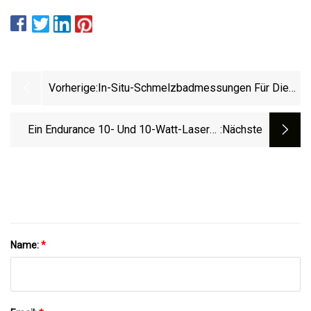
Vorherige:
In-Situ-Schmelzbadmessungen Für Die
Laser-Pulverbettschmelzung Mittels
Multi-Sensing Und Korrelationsanalyse
Ein Endurance 10- Und 10-Watt-Laser+-
:nächste
Aufsatz Für 3D-Drucker Und CNC-
Maschinen
Name:
*