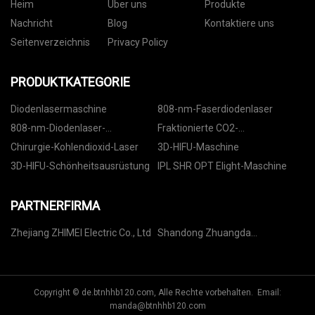
Heim
Über uns
Produkte
Nachricht
Blog
Kontaktiere uns
Seitenverzeichnis
Privacy Policy
PRODUKTKATEGORIE
Diodenlasermaschine
808-nm-Faserdiodenlaser
808-nm-Diodenlaser-
Fraktionierte CO2-
Haarentfernung
Lasermaschine
Chirurgie-Kohlendioxid-Laser
3D-HIFU-Maschine
3D-HIFU-Schönheitsausrüstung
IPL SHR OPT Elight-Maschine
PARTNERFIRMA
Zhejiang ZHIMEI Electric Co., Ltd
Shandong Zhuangda
Landwirtschaft Und Haltung
Technologie Co., Ltd
Copyright © de.btnhhb120.com, Alle Rechte vorbehalten. Email:
manda@btnhhb120.com